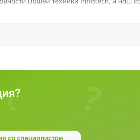
овности Вашей техники Infratech, и наш с
ция?
ия со специалистом