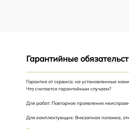
Замена дисплея (экрана) тепловизора
Infratech
Замена корпуса тепловизора Infratech
Замена аккумулятора тепловизора Infratec
Гарантийные обязательст
Замена процессора тепловизора Infratech
Замена USB порта тепловизора Infratech
Гарантия от сервиса: на установленные нами
Что считается гарантийным случаем?
Замена ключей управления тепловизора
Infratech
Для работ: Повторное проявление неисправн
Замена микросхемы усилителя тепловизор
Infratech
Для комплектующих: Внезапная поломка, от
Замена микросхемы логики тепловизора
Infratech