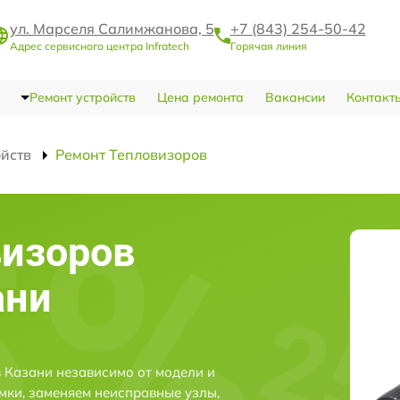
ул. Марселя Салимжанова, 5
+7 (843) 254-50-42
Адрес сервисного центра Infratech
Горячая линия
Ремонт устройств
Цена ремонта
Вакансии
Контакт
ойств
Ремонт Тепловизоров
визоров
ани
в Казани независимо от модели и
мки, заменяем неисправные узлы,