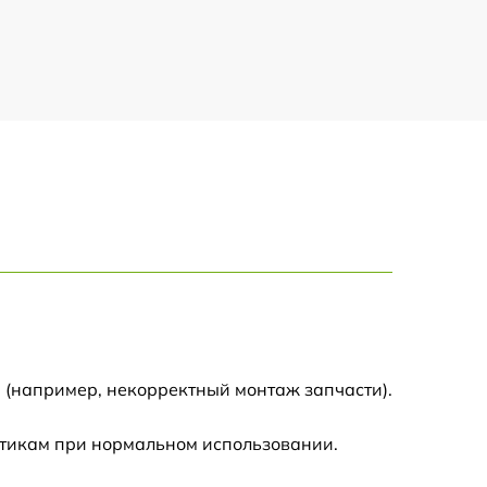
750 р
1500 р
700 р
850 р
650 р
590 р
 (например, некорректный монтаж запчасти).
600 р
стикам при нормальном использовании.
450 р