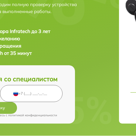
одим полную проверку устройства
а выполненные работы.
ра Infratech до 3 лет
 желанию
бращения
h от 35 минут
я со специалистом
вку
есь c
политикой конфиденциальности