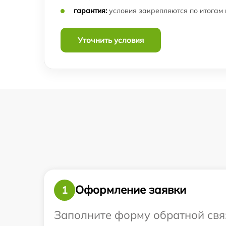
гарантия:
условия закрепляются по итогам
Замена объективов с улучшением
характеристик тепловизора Infratech
Уточнить условия
Замена шим контроллера тепловизора
Infratech
Ремонт капиллярной трубки тепловизора
Infratech
Оформление заявки
1
Заполните форму обратной связ