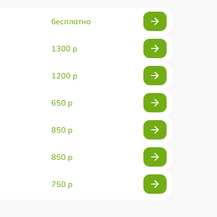
бесплатно
1300 р
1200 р
650 р
850 р
850 р
750 р
450 р