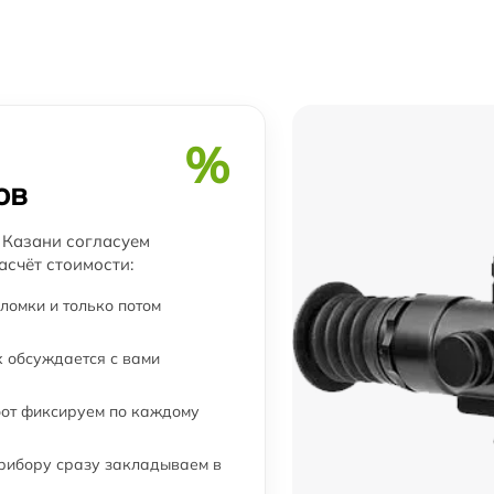
от 60 мин
от 60 мин
%
от 60 мин
ов
от 60 мин
в Казани согласуем
асчёт стоимости:
от 60 мин
ломки и только потом
от 60 мин
 обсуждается с вами
бот фиксируем по каждому
от 60 мин
прибору сразу закладываем в
от 60 мин