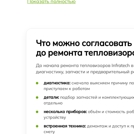
Показать полностью
Ремонт встроенного дальнометра и других
устройств тепловизора Infratech
Калибровка и настройка тепловизора
тепловизора Infratech
Что можно согласовать
Ремонт датчика синхроимпульсов
тепловизора Infratech
до ремонта тепловизор
Ремонт оптики тепловизора Infratech
До начала ремонта тепловизоров Infratech 
диагностику, запчасти и предварительный р
Восстановление питания тепловизора
Infratech
диагностика:
сначала выясняем причину по
приступаем к работам
Замена CORE тепловизора Infratech
детали:
подбор запчастей и комплектующих
отдельно
несколько приборов:
объём и стоимость ра
Ремонт контроллеров тепловизора Infratech
устройству
встроенная техника:
демонтаж и доступ к 
Ремонт электронно-лучевой трубки
смету
тепловизора Infratech