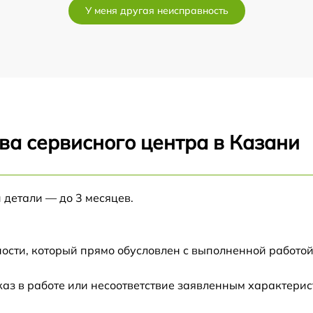
У меня другая неисправность
от 60 мин
от 60 мин
h
от 60 мин
ва сервисного центра в Казани
от 60 мин
от 60 мин
 детали — до 3 месяцев.
от 60 мин
ости, который прямо обусловлен с выполненной работой
а
от 60 мин
каз в работе или несоответствие заявленным характери
от 60 мин