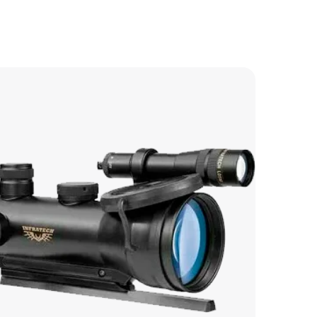
750 р
900 р
1600 р
2200 р
850 р
1100 р
650 р
1200 р