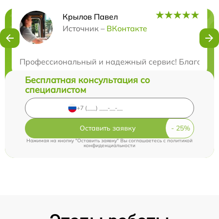
Крылов Павел
Нужна консультация?
Источник –
ВКонтакте
Закажите бесплатную консультацию
Профессиональный и надежный сервис! Благодарю з
Бесплатная консультация со
специалистом
Оставить заявку
Нажимая на кнопку "Оставить заявку" Вы соглашаетесь c
политикой
конфиденциальности