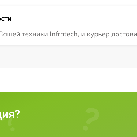
сти
шей техники Infratech, и курьер доставит
ция?