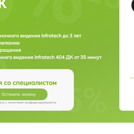
ДК
ночного видения Infratech до 3 лет
 желанию
бращения
чного видения
Infratech 404 ДК от 35 минут
я со специалистом
Оставить заявку
есь c
политикой конфиденциальности