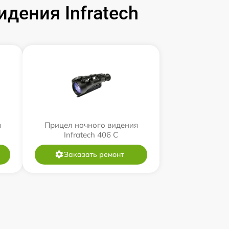
дения Infratech
я
Прицел ночного видения
Infratech 406 С
Заказать ремонт