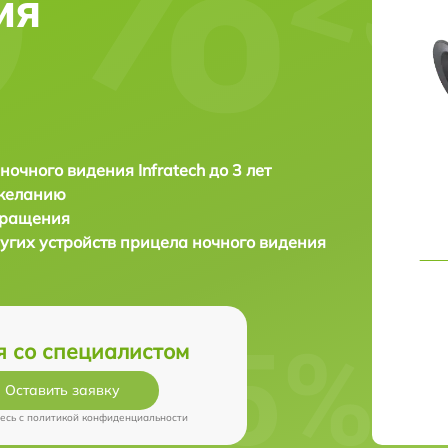
ия
ночного видения Infratech до 3 лет
 желанию
бращения
угих устройств прицела ночного видения
я со специалистом
Оставить заявку
есь c
политикой конфиденциальности