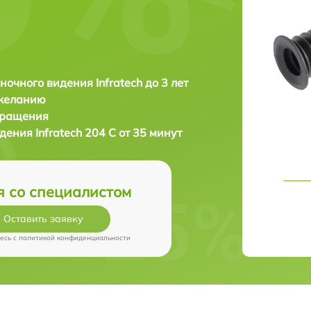
ночного видения Infratech до 3 лет
 желанию
бращения
идения
Infratech 204 С от 35 минут
я со специалистом
Оставить заявку
есь c
политикой конфиденциальности