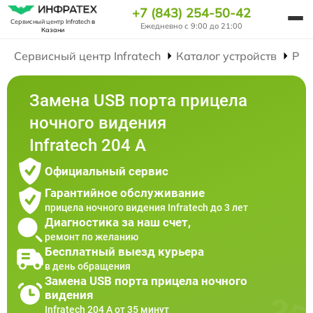
+7 (843) 254-50-42
Сервисный центр Infratech
в
Ежедневно с 9:00 до 21:00
Казани
Сервисный центр Infratech
Каталог устройств
Рем
Замена USB порта прицела
ночного видения
Infratech 204 А
Официальный сервис
Гарантийное обслуживание
прицела ночного видения Infratech до 3 лет
Диагностика за наш счет,
ремонт по желанию
Бесплатный выезд курьера
в день обращения
Замена USB порта прицела ночного
видения
Infratech 204 А от 35 минут