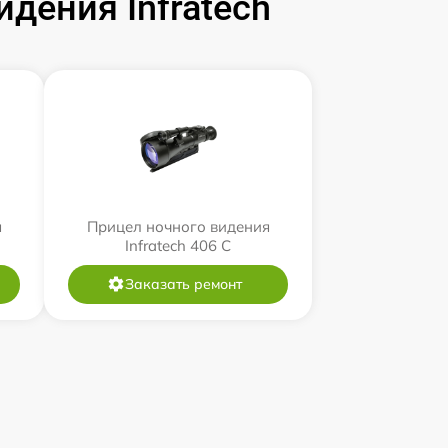
дения Infratech
я
Прицел ночного видения
Infratech 406 С
Заказать ремонт