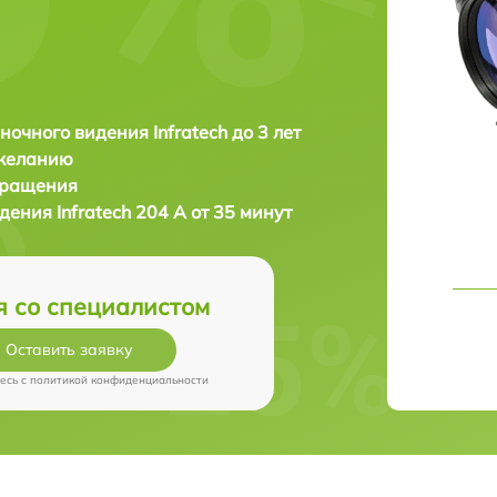
ночного видения Infratech до 3 лет
 желанию
бращения
идения
Infratech 204 А от 35 минут
я со специалистом
Оставить заявку
есь c
политикой конфиденциальности