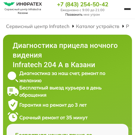
+7 (843) 254-50-42
Сервисный центр Infratech
в
Ежедневно с 9:00 до 21:00
Казани
Позвонить
мне утром
Сервисный центр Infratech
Каталог устройств
Рем
Диагностика прицела ночного
видения
Infratech 204 А в Казани
Диагностика за наш счет, ремонт по
желанию
Бесплатный выезд курьера в день
обращения
Гарантия на ремонт до 3 лет
Срочный ремонт от 35 минут