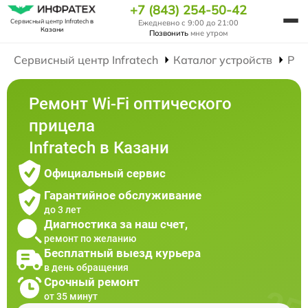
+7 (843) 254-50-42
Сервисный центр Infratech
в
Ежедневно с 9:00 до 21:00
Казани
Позвонить
мне утром
Сервисный центр Infratech
Каталог устройств
Рем
Ремонт Wi-Fi оптического
прицела
Infratech в Казани
Официальный сервис
Гарантийное обслуживание
до 3 лет
Диагностика за наш счет,
ремонт по желанию
Бесплатный выезд курьера
в день обращения
Срочный ремонт
от 35 минут