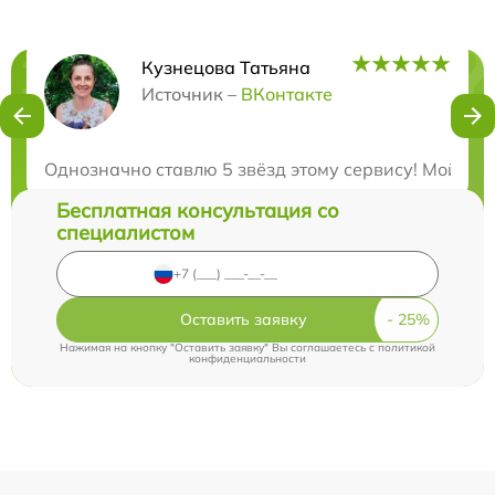
Кузнецова Татьяна
Нужна консультация?
Источник –
ВКонтакте
Закажите бесплатную консультацию
Однозначно ставлю 5 звёзд этому сервису! Мой опти
Бесплатная консультация со
специалистом
Оставить заявку
Нажимая на кнопку "Оставить заявку" Вы соглашаетесь c
политикой
конфиденциальности