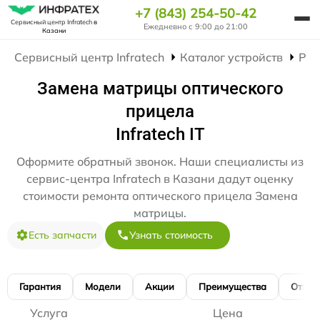
+7 (843) 254-50-42
Сервисный центр Infratech
в
Ежедневно с 9:00 до 21:00
Казани
Сервисный центр Infratech
Каталог устройств
Рем
Замена матрицы оптического
прицела
Infratech IT
Оформите обратный звонок. Наши специалисты из
сервис-центра Infratech в Казани дадут оценку
стоимости ремонта оптического прицела Замена
матрицы.
Есть запчасти
Узнать стоимость
Гарантия
Модели
Акции
Преимущества
Отзы
Услуга
Цена