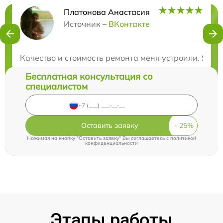
Платонова Анастасия
Нужна консультация?
Источник –
ВКонтакте
Закажите бесплатную консультацию
Качество и стоимость ремонта меня устроили. Я ост
Бесплатная консультация со
специалистом
Оставить заявку
Нажимая на кнопку "Оставить заявку" Вы соглашаетесь c
политикой
конфиденциальности
Этапы работы