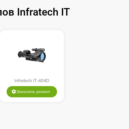
 Infratech IT
590 р
1000 р
1100 р
750 р
590 р
Infratech IT-404D
Заказать ремонт
650 р
650 р
750 р