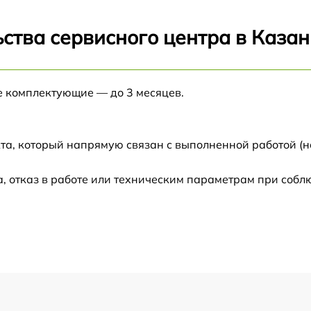
от 60 мин
ства сервисного центра в Казан
от 60 мин
е комплектующие — до 3 месяцев.
от 60 мин
та, который напрямую связан с выполненной работой (н
от 60 мин
 отказ в работе или техническим параметрам при собл
от 60 мин
от 60 мин
от 60 мин
от 60 мин