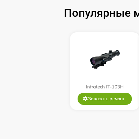
Популярные м
Замена USB порта
Ремонт цепи питания
Замена матрицы
Замена дисплея (экрана)
Ремонт разъема
Infratech IT-103Н
Заказать ремонт
Ремонт Wi-Fi
Восстановление после попадания влаги
Ремонт платы управления