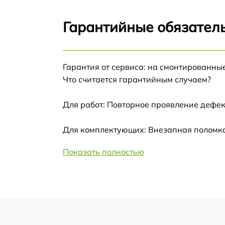
Калибровка и настройка тепловизора
Гарантийные обязатель
Ремонт датчика синхроимпульсов
Гарантия от сервиса: на смонтированны
Ремонт оптики
Что считается гарантийным случаем?
Для работ: Повторное проявление дефек
Восстановление питания
Для комплектующих: Внезапная поломка,
Замена ключей управления
Показать полностью
Замена корпуса
Замена аккумулятора
Замена процессора