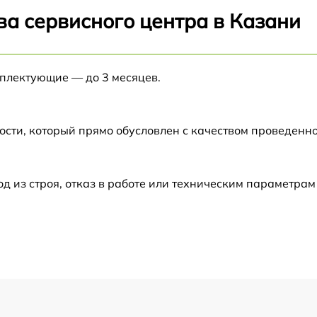
от 60 мин
ва сервисного центра в Казани
от 60 мин
мплектующие — до 3 месяцев.
от 60 мин
ости, который прямо обусловлен с качеством проведенн
от 60 мин
от 60 мин
из строя, отказ в работе или техническим параметрам
от 60 мин
от 60 мин
от 60 мин