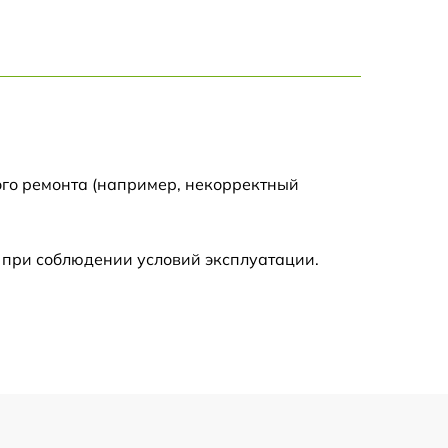
750 р
1550 р
2000 р
ого ремонта (например, некорректный
650 р
590 р
 при соблюдении условий эксплуатации.
1250 р
590 р
650 р