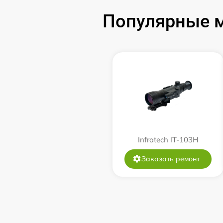
Замена USB порта
Популярные м
Ремонт цепи питания
Замена матрицы
Замена дисплея (экрана)
Ремонт разъема
Infratech IT-103Н
Ремонт Wi-Fi
Заказать ремонт
Восстановление после попадания влаги
Ремонт платы управления
(восстановление)