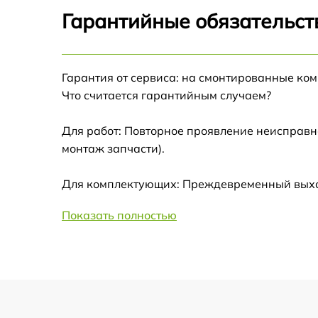
Калибровка и настройка тепловизора
Гарантийные обязательст
Ремонт датчика синхроимпульсов
Гарантия от сервиса: на смонтированные ко
Ремонт оптики
Что считается гарантийным случаем?
Для работ: Повторное проявление неисправн
Восстановление питания
монтаж запчасти).
Замена ключей управления
Для комплектующих: Преждевременный выход 
Замена корпуса
Показать полностью
Замена аккумулятора
Замена процессора