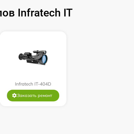
590 р
 Infratech IT
1000 р
1100 р
750 р
590 р
Infratech IT-404D
650 р
Заказать ремонт
650 р
750 р