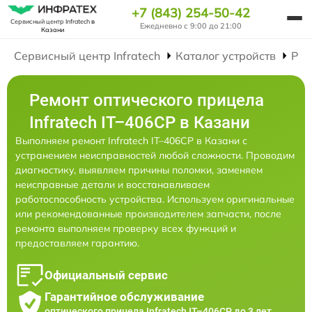
+7 (843) 254-50-42
Сервисный центр Infratech
в
Ежедневно с 9:00 до 21:00
Казани
Сервисный центр Infratech
Каталог устройств
Рем
Ремонт оптического прицела
Infratech IT–406СP в Казани
Выполняем ремонт Infratech IT–406СP в Казани с
устранением неисправностей любой сложности. Проводим
диагностику, выявляем причины поломки, заменяем
неисправные детали и восстанавливаем
работоспособность устройства. Используем оригинальные
или рекомендованные производителем запчасти, после
ремонта выполняем проверку всех функций и
предоставляем гарантию.
Официальный сервис
Гарантийное обслуживание
оптического прицела Infratech IT–406СP до 3 лет