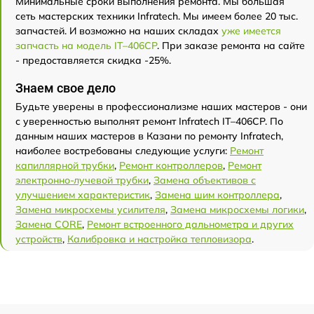
Минимальные сроки выполнения ремонта. Мы большая
сеть мастерских техники Infratech. Мы имеем более 20 тыс.
запчастей. И возможно на наших складах
уже имеется
запчасть на модель IT–406СP
. При заказе ремонта на сайте
- предоставляется скидка -25%.
Знаем свое дело
Будьте уверены в профессионализме наших мастеров - они
с уверенностью выполнят ремонт Infratech IT–406СP. По
данным наших мастеров в Казани по ремонту Infratech,
наиболее востребованы следующие услуги:
Ремонт
капиллярной трубки
,
Ремонт контроллеров
,
Ремонт
электронно-лучевой трубки
,
Замена объективов с
улучшением характеристик
,
Замена шим контроллера
,
Замена микросхемы усилителя
,
Замена микросхемы логики
,
Замена CORE
,
Ремонт встроенного дальнометра и других
устройств
,
Калибровка и настройка тепловизора
.