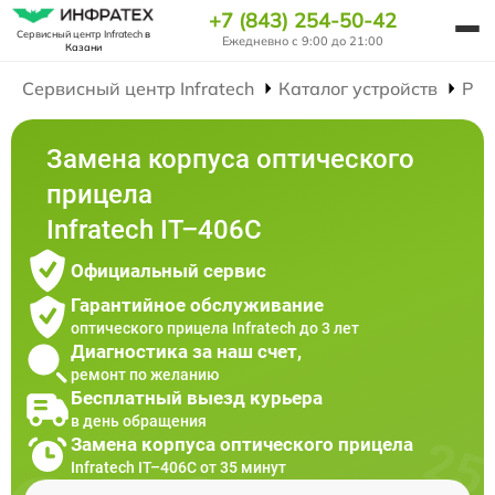
+7 (843) 254-50-42
Сервисный центр Infratech
в
Ежедневно с 9:00 до 21:00
Казани
Сервисный центр Infratech
Каталог устройств
Рем
Замена корпуса оптического
прицела
Infratech IT–406С
Официальный сервис
Гарантийное обслуживание
оптического прицела Infratech до 3 лет
Диагностика за наш счет,
ремонт по желанию
Бесплатный выезд курьера
в день обращения
Замена корпуса оптического прицела
Infratech IT–406С от 35 минут