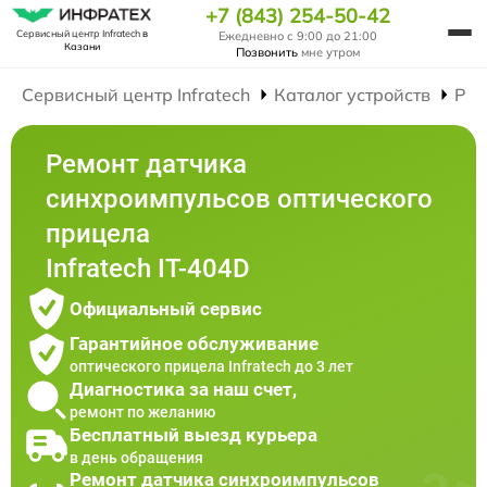
+7 (843) 254-50-42
Сервисный центр Infratech
в
Ежедневно с 9:00 до 21:00
Казани
Позвонить
мне утром
Сервисный центр Infratech
Каталог устройств
Рем
Ремонт датчика
синхроимпульсов оптического
прицела
Infratech IT-404D
Официальный сервис
Гарантийное обслуживание
оптического прицела Infratech до 3 лет
Диагностика за наш счет,
ремонт по желанию
Бесплатный выезд курьера
в день обращения
Ремонт датчика синхроимпульсов