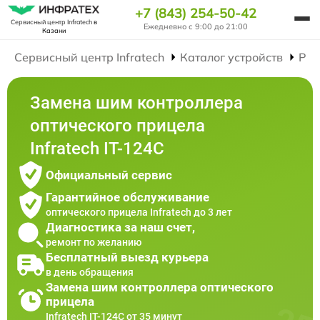
+7 (843) 254-50-42
Сервисный центр Infratech
в
Ежедневно с 9:00 до 21:00
Казани
Сервисный центр Infratech
Каталог устройств
Рем
Замена шим контроллера
оптического прицела
Infratech IT-124C
Официальный сервис
Гарантийное обслуживание
оптического прицела Infratech до 3 лет
Диагностика за наш счет,
ремонт по желанию
Бесплатный выезд курьера
в день обращения
Замена шим контроллера оптического
прицела
Infratech IT-124C от 35 минут